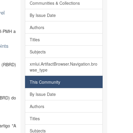
Communities & Collections
el
By Issue Date
Authors
AI-PMH a
Titles
ints
Subjects
xmlui.ArtifactBrowser.Navigation.bro
is (RBRD)
wse_type
This Community
By Issue Date
(RBRD) do
Authors
Titles
rtigo "A
Subjects