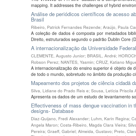
mapping. It addresses the challenges of hybrid environ
Análise de periódicos científicos de acesso 
Brasil
Ribeiro, Patrick Fernandes Rezende
;
Araújo, Paula Ca
A coleção de dados é composta por metadados bibliog
Direito, estruturados segundo o padrão Dublin Core (
A internacionalização da Universidade Federal
CLEMENTE, Augusto Junior
;
BRASIL, André
;
HOROCHO
Robson Perez
;
NANTES, Yasmin
;
CRUZ, Katiano Migu
A internacionalização do ensino superior é objeto de
de todo o mundo, sobretudo no âmbito da produção cien
Mapeamento dos projetos de ciência cidadã d
Silva, Lidiane do Prado Reis e
;
Sousa, Letícia Priscila
Apresenta os dados de um estudo de levantamento sob
Effectiveness of mass dengue vaccination in th
designs- Database
Diaz-Quijano, Fredi Alexander
;
Luhm, Karin Regina
;
Ca
Angela Maron
;
Costa-Ribeiro, Magda Clara Vieira
;
Silv
Pereira
;
Graeff, Gabriel
;
Almeida, Gustavo
;
Preto, Clar