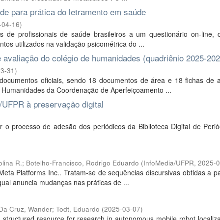
de para prática do letramento em saúde
-04-16
)
 de profissionais de saúde brasileiros a um questionário on-line, 
os utilizados na validação psicométrica do ...
 avaliação do colégio de humanidades (quadriênio 2025-202
03-31
)
 documentos oficiais, sendo 18 documentos de área e 18 fichas de a
 Humanidades da Coordenação de Aperfeiçoamento ...
/UFPR à preservação digital
 o processo de adesão dos periódicos da Biblioteca Digital de Perió
lina R.
;
Botelho-Francisco, Rodrigo Eduardo
(
InfoMedia/UFPR
,
2025-
eta Platforms Inc.. Tratam-se de sequências discursivas obtidas a pa
ual anuncia mudanças nas práticas de ...
Da Cruz, Wander
;
Todt, Eduardo
(
2025-03-07
)
ructured resource for research in autonomous mobile robot localiza