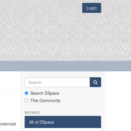
Login
Search DSpace
This Community
BROWSE
All of DSpace
otencial