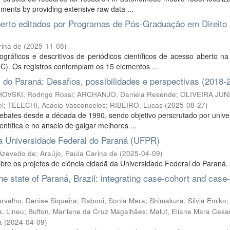
ments by providing extensive raw data ...
aberto editados por Programas de Pós-Graduação em Direito
rina de
(
2025-11-08
)
ráficos e descritivos de periódicos científicos de acesso aberto na
DC). Os registros contemplam os 15 elementos ...
 do Paraná: Desafios, possibilidades e perspectivas (2018-
VSKI, Rodrigo Rossi
;
ARCHANJO, Daniela Resende
;
OLIVEIRA JUN
el
;
TELECHI, Acácio Vasconcelos
;
RIBEIRO, Lucas
(
2025-08-27
)
 debates desde a década de 1990, sendo objetivo perscrutado por univ
tífica e no anseio de galgar melhores ...
a Universidade Federal do Paraná (UFPR)
 Azevedo de
;
Araújo, Paula Carina de
(
2025-04-09
)
re os projetos de ciência cidadã da Universidade Federal do Paraná.
e state of Paraná, Brazil: integrating case-cohort and case-
rvalho, Denise Siqueira
;
Raboni, Sonia Mara
;
Shimakura, Silvia Emiko
a, Lineu
;
Buffon, Marilene da Cruz Magalhães
;
Maluf, Eliane Mara Cesa
a
(
2024-04-09
)