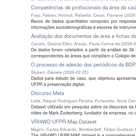
Competências de profissionais da área da saú
Fraiz, Fabian
;
Hochuli, Rafaella
;
Cesar, Flaviane
(
2026
Banco de dados quantitativo composto por respostas
informações sociodemográficas e escores de instrument
Avaliação dos documentos de área e fichas de
Canato, Daiana Ellen
;
Araújo, Paula Carina de
(
2026-
Os dados foram coletados a partir da análise de 36
correspondentes às áreas que compõem o Colégio de
O processo de adesão dos periódicos da BDP
Stubert, Daniela
(
2026-02-25
)
Dados para estudo de caso, que objetivou apresentar
UFPR à preservação digital.
Discurso Meta
Leite, Raquel Rodrigues Peraira
;
Furlanetto, Anna Caro
Dataset utilizado em pesquisa sobre os discursos da M
vídeo de Mark Zuckerberg, fundador da empresa, no q
VRI4WD UFPR-Map Dataset
Magrin, Carlos Eduardo
;
Bombardelli, Felipe Gustavo
;
The VRI4WD UFPR-MAP dataset is a comprehensive, st