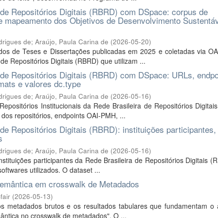
ra de Repositórios Digitais (RBRD) com DSpace: corpus de
e mapeamento dos Objetivos de Desenvolvimento Sustentáv
drigues de
;
Araújo, Paula Carina de
(
2026-05-20
)
dos de Teses e Dissertações publicadas em 2025 e coletadas via O
 de Repositórios Digitais (RBRD) que utilizam ...
ra de Repositórios Digitais (RBRD) com DSpace: URLs, endpo
ats e valores dc.type
drigues de
;
Araújo, Paula Carina de
(
2026-05-16
)
positórios Institucionais da Rede Brasileira de Repositórios Digita
 dos repositórios, endpoints OAI-PMH, ...
 de Repositórios Digitais (RBRD): instituições participantes,
s
drigues de
;
Araújo, Paula Carina de
(
2026-05-16
)
tituições participantes da Rede Brasileira de Repositórios Digitais 
oftwares utilizados. O dataset ...
 semântica em crosswalk de Metadados
fair
(
2026-05-13
)
 os metadados brutos e os resultados tabulares que fundamentam o a
emântica no crosswalk de metadados". O ...