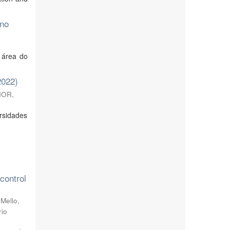
 no
 área do
2022)
IOR,
ersidades
control
;
Mello,
rio