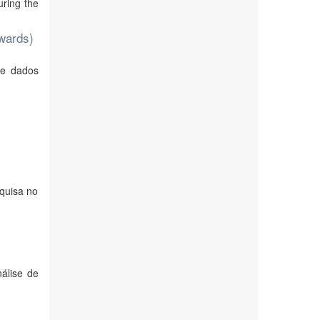
uring the
Awards)
de dados
squisa no
álise de