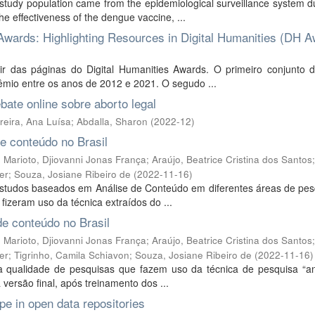
study population came from the epidemiological surveillance system d
e effectiveness of the dengue vaccine, ...
Awards: Highlighting Resources in Digital Humanities (DH 
ir das páginas do Digital Humanities Awards. O primeiro conjunto 
êmio entre os anos de 2012 e 2021. O segudo ...
bate online sobre aborto legal
reira, Ana Luísa
;
Abdalla, Sharon
(
2022-12
)
e conteúdo no Brasil
;
Marioto, Djiovanni Jonas França
;
Araújo, Beatrice Cristina dos Santos
;
er
;
Souza, Josiane Ribeiro de
(
2022-11-16
)
e estudos baseados em Análise de Conteúdo em diferentes áreas de pe
fizeram uso da técnica extraídos do ...
de conteúdo no Brasil
;
Marioto, Djiovanni Jonas França
;
Araújo, Beatrice Cristina dos Santos
;
er
;
Tigrinho, Camila Schiavon
;
Souza, Josiane Ribeiro de
(
2022-11-16
)
da qualidade de pesquisas que fazem uso da técnica de pesquisa “an
 versão final, após treinamento dos ...
ype in open data repositories