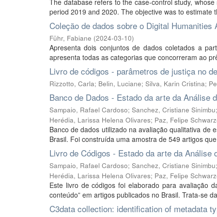
The database refers to the case-control study, whose 
period 2019 and 2020. The objective was to estimate th
Coleção de dados sobre o Digital Humanities 
Führ, Fabiane
(
2024-03-10
)
Apresenta dois conjuntos de dados coletados a part
apresenta todas as categorias que concorreram ao pr
Livro de códigos - parâmetros de justiça no de
Rizzotto, Carla
;
Belin, Luciane
;
Silva, Karin Cristina
;
Pe
Banco de Dados - Estado da arte da Análise d
Sampaio, Rafael Cardoso
;
Sanchez, Cristiane Sinimbu
Herédia, Larissa Helena Olivares
;
Paz, Felipe Schwarz
Banco de dados utilizado na avaliação qualitativa d
Brasil. Foi construída uma amostra de 549 artigos que 
Livro de Códigos - Estado da arte da Análise 
Sampaio, Rafael Cardoso
;
Sanchez, Cristiane Sinimbu
Herédia, Larissa Helena Olivares
;
Paz, Felipe Schwarz
Este livro de códigos foi elaborado para avaliação 
conteúdo” em artigos publicados no Brasil. Trata-se da
C3data collection: identification of metadata t