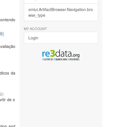
xmlui.ArtifactBrowser.Navigation.bro
wse_type
contendo
MY ACCOUNT
8)
Login
valiação
dicos da
02
)
rtir de o
tion and