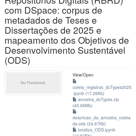
com DSpace: corpus de
metadados de Teses e
Dissertações de 2025 e
mapeamento dos Objetivos de
Desenvolvimento Sustentável
(ODS)
View/
Open
coleta_registros_dcTypes2025
.ipynb (17.26Kb)
amostra_dcTypes.zip
(45.06Mb)
descricao_da_amostra_coleta
da.ods (24.67Kb)
localiza_ODS.ipynb
(12.87Kb)