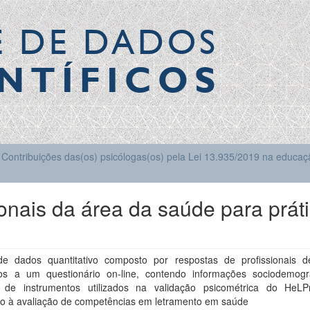
E DE DADOS
NTÍFICOS
Contribuições das(os) psicólogas(os) pela Lei 13.935/2019 na educaçã
onais da área da saúde para prát
e dados quantitativo composto por respostas de profissionais 
iros a um questionário on-line, contendo informações sociodemogr
 de instrumentos utilizados na validação psicométrica do HeL
do à avaliação de competências em letramento em saúde