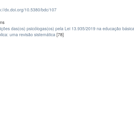
p://dx.doi.org/10.5380/bdc/107
ons
ições das(os) psicólogas(os) pela Lei 13.935/2019 na educação básic
lica: uma revisão sistemática
[78]