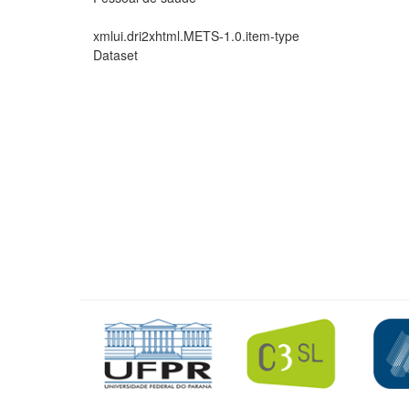
xmlui.dri2xhtml.METS-1.0.item-type
Dataset