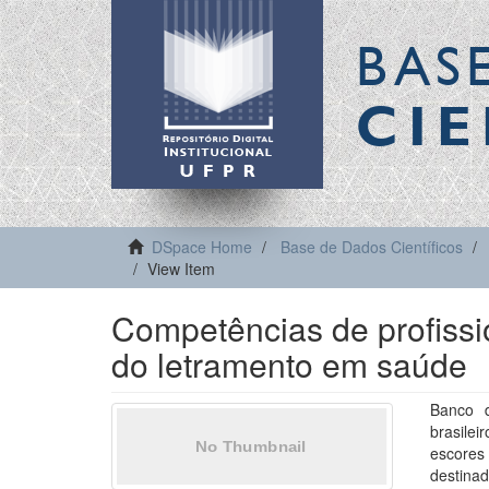
BAS
CIE
DSpace Home
Base de Dados Científicos
View Item
Competências de profissi
do letramento em saúde
Banco d
brasile
escores
destina