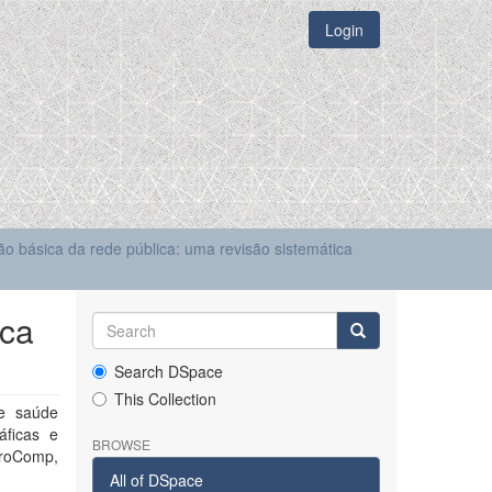
Login
o básica da rede pública: uma revisão sistemática
ica
Search DSpace
This Collection
de saúde
áficas e
BROWSE
ProComp,
All of DSpace