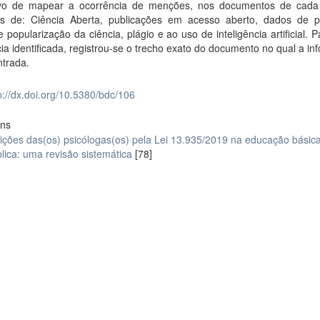
ivo de mapear a ocorrência de menções, nos documentos de cada
ivas de: Ciência Aberta, publicações em acesso aberto, dados de p
 popularização da ciência, plágio e ao uso de inteligência artificial. 
ia identificada, registrou-se o trecho exato do documento no qual a i
ntrada.
p://dx.doi.org/10.5380/bdc/106
ons
ições das(os) psicólogas(os) pela Lei 13.935/2019 na educação básic
lica: uma revisão sistemática
[78]