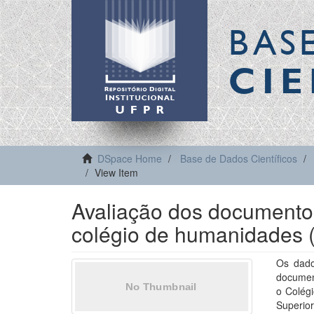
BAS
CIE
DSpace Home
Base de Dados Científicos
View Item
Avaliação dos documentos
colégio de humanidades 
Os dado
documen
o Colég
Superio