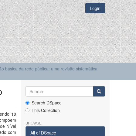
Login
o básica da rede pública: uma revisão sistemática
o
Search DSpace
This Collection
sendo 18
 compõem
BROWSE
de Nível
nado com
All of DSpace