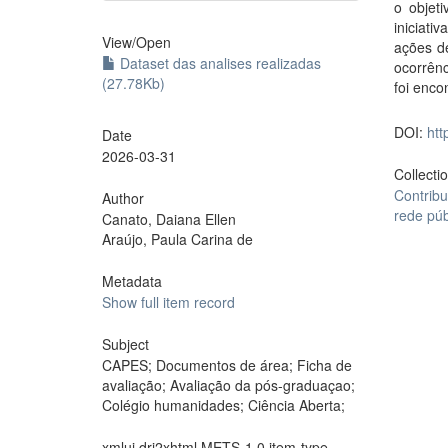
o objet
iniciat
View/
Open
ações de
Dataset das analises realizadas
ocorrênc
(27.78Kb)
foi enco
DOI:
htt
Date
2026-03-31
Collecti
Contribu
Author
rede púb
Canato, Daiana Ellen
Araújo, Paula Carina de
Metadata
Show full item record
Subject
CAPES; Documentos de área; Ficha de
avaliação; Avaliação da pós-graduaçao;
Colégio humanidades; Ciência Aberta;
xmlui.dri2xhtml.METS-1.0.item-type