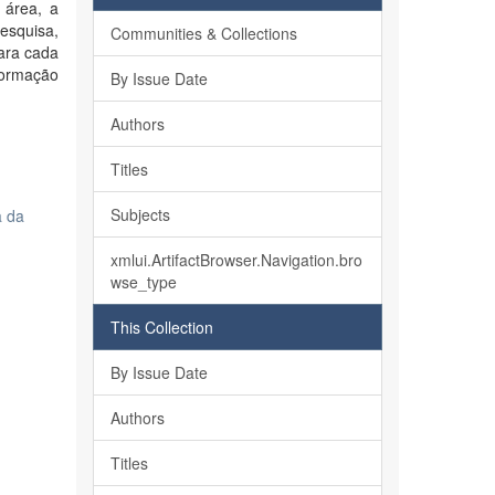
 área, a
esquisa,
Communities & Collections
Para cada
nformação
By Issue Date
Authors
Titles
Subjects
a da
xmlui.ArtifactBrowser.Navigation.bro
wse_type
This Collection
By Issue Date
Authors
Titles