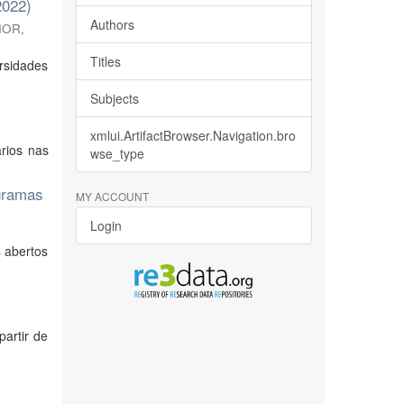
2022)
Authors
IOR,
Titles
ersidades
Subjects
xmlui.ArtifactBrowser.Navigation.bro
rios nas
wse_type
ogramas
MY ACCOUNT
Login
s abertos
partir de