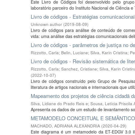
Este Livro de Códigos foi desenvolvido pelo gru
laboratório parceiro do Instituto Nacional de Ciência 
Livro de códigos - Estratégias comunicaciona
Unknown author
(
2019-08-09
)
Livro de códigos para análise de conteúdo de comentá
vida: uma análise das estratégias comunicacionais del
Livro de códigos - parâmetros de justiça no de
Rizzotto, Carla
;
Belin, Luciane
;
Silva, Karin Cristina
;
Pe
Livro de códigos - Revisão sistemática de liter
Rizzotto, Carla
;
Sanchez, Cristiane
;
Silva, Karin Cristin
(
2022-10-07
)
Livro de códigos construído pelo Grupo de Pesquis
literatura de artigos nacionais e internacionais que uti
Mapeamento dos projetos de ciência cidadã d
Silva, Lidiane do Prado Reis e
;
Sousa, Letícia Priscila
Apresenta os dados de um estudo de levantamento sob
METAMODELO CONCEITUAL E SEMÂNTICO 
MACHADO, ADRIANA ALEXANDRIA
(
2020-04-29
)
Este diagrama é um metamodelo da ET-EDGV 3.0 ilust