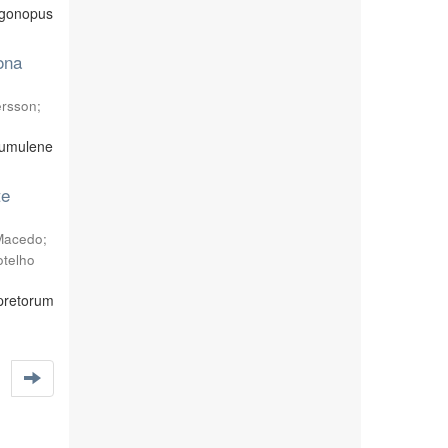
pogonopus
ona
ersson
;
humulene
te
 Macedo
;
otelho
pretorum