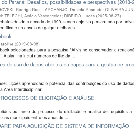
 do Paraná: Desafios, possibilidades e perspectivas (2018-
VSKI, Rodrigo Rossi
;
ARCHANJO, Daniela Resende
;
OLIVEIRA JUN
el
;
TELECHI, Acácio Vasconcelos
;
RIBEIRO, Lucas
(
2025-08-27
)
 debates desde a década de 1990, sendo objetivo perscrutado por univ
tífica e no anseio de galgar melhores ...
ebook
Caroline
(
2019-08-08
)
ook selecionadas para a pesquisa "Ativismo conservador e reacioná
. A planilha inclui números de like da ...
ções do uso de dados abertos da capes para a gestão de pr
se: Lições aprendidas: o potencial das contribuições do uso de dado
Área Interdisciplinar.
PROCESSOS DE ELICITAÇÃO E ANÁLISE
btidos por meio do processo de elicitação e análise de requisitos a 
licas municipais entre os anos de ...
WARE PARA AQUISIÇÃO DE SISTEMA DE INFORMAÇÃO