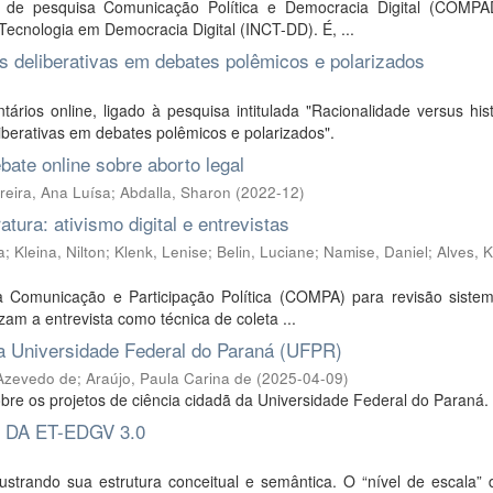
po de pesquisa Comunicação Política e Democracia Digital (COMP
e Tecnologia em Democracia Digital (INCT-DD). É, ...
is deliberativas em debates polêmicos e polarizados
rios online, ligado à pesquisa intitulada "Racionalidade versus his
iberativas em debates polêmicos e polarizados".
bate online sobre aborto legal
reira, Ana Luísa
;
Abdalla, Sharon
(
2022-12
)
atura: ativismo digital e entrevistas
a
;
Kleina, Nilton
;
Klenk, Lenise
;
Belin, Luciane
;
Namise, Daniel
;
Alves, 
a Comunicação e Participação Política (COMPA) para revisão sistem
lizam a entrevista como técnica de coleta ...
a Universidade Federal do Paraná (UFPR)
 Azevedo de
;
Araújo, Paula Carina de
(
2025-04-09
)
re os projetos de ciência cidadã da Universidade Federal do Paraná.
DA ET-EDGV 3.0
rando sua estrutura conceitual e semântica. O “nível de escala” d