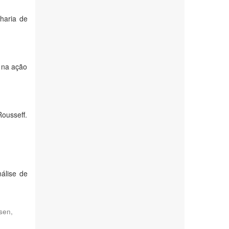
nharia de
s na ação
Rousseff.
álise de
sen,