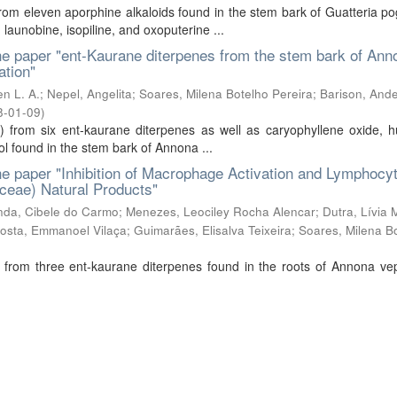
from eleven aporphine alkaloids found in the stem bark of Guatteria 
launobine, isopiline, and oxoputerine ...
e paper "ent-Kaurane diterpenes from the stem bark of Ann
ation"
n L. A.
;
Nepel, Angelita
;
Soares, Milena Botelho Pereira
;
Barison, And
8-01-09
)
) from six ent-kaurane diterpenes as well as caryophyllene oxide, 
ol found in the stem bark of Annona ...
e paper "Inhibition of Macrophage Activation and Lymphocy
ceae) Natural Products"
nda, Cibele do Carmo
;
Menezes, Leociley Rocha Alencar
;
Dutra, Lívia
osta, Emmanoel Vilaça
;
Guimarães, Elisalva Teixeira
;
Soares, Milena B
 from three ent-kaurane diterpenes found in the roots of Annona ve