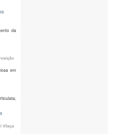
es
mento da
onceição
igiosa em
ticulata,
a
 Vilaça