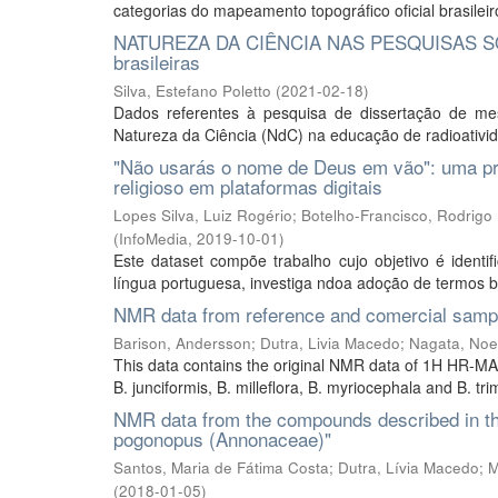
categorias do mapeamento topográfico oficial brasile
NATUREZA DA CIÊNCIA NAS PESQUISAS SOBR
brasileiras
Silva, Estefano Poletto
(
2021-02-18
)
Dados referentes à pesquisa de dissertação de m
Natureza da Ciência (NdC) na educação de radioativida
"Não usarás o nome de Deus em vão": uma pro
religioso em plataformas digitais
Lopes Silva, Luiz Rogério
;
Botelho-Francisco, Rodrigo
(
InfoMedia
,
2019-10-01
)
Este dataset compõe trabalho cujo objetivo é identif
língua portuguesa, investiga ndoa adoção de termos b
NMR data from reference and comercial sampl
Barison, Andersson
;
Dutra, Livia Macedo
;
Nagata, Noe
This data contains the original NMR data of 1H HR-MAS
B. junciformis, B. milleflora, B. myriocephala and B. tr
NMR data from the compounds described in the
pogonopus (Annonaceae)"
Santos, Maria de Fátima Costa
;
Dutra, Lívia Macedo
;
M
(
2018-01-05
)