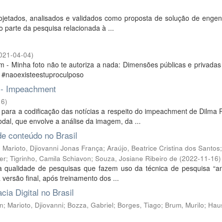
projetados, analisados e validados como proposta de solução de enge
o parte da pesquisa relacionada à ...
021-04-04
)
m - Minha foto não te autoriza a nada: Dimensões públicas e privada
 #naoexisteestuproculposo
l - Impeachment
16
)
 para a codificação das notícias a respeito do impeachment de Dilma 
al, que envolve a análise da imagem, da ...
de conteúdo no Brasil
;
Marioto, Djiovanni Jonas França
;
Araújo, Beatrice Cristina dos Santos
;
er
;
Tigrinho, Camila Schiavon
;
Souza, Josiane Ribeiro de
(
2022-11-16
)
da qualidade de pesquisas que fazem uso da técnica de pesquisa “an
 versão final, após treinamento dos ...
ia Digital no Brasil
on
;
Marioto, Djiovanni
;
Bozza, Gabriel
;
Borges, Tiago
;
Brum, Murilo
;
Hau