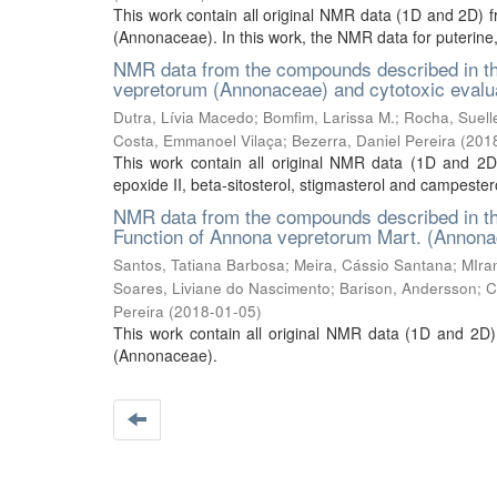
This work contain all original NMR data (1D and 2D) 
(Annonaceae). In this work, the NMR data for puterine, 
NMR data from the compounds described in th
vepretorum (Annonaceae) and cytotoxic evalu
Dutra, Lívia Macedo
;
Bomfim, Larissa M.
;
Rocha, Suelle
Costa, Emmanoel Vilaça
;
Bezerra, Daniel Pereira
(
201
This work contain all original NMR data (1D and 2D
epoxide II, beta-sitosterol, stigmasterol and campester
NMR data from the compounds described in th
Function of Annona vepretorum Mart. (Annona
Santos, Tatiana Barbosa
;
Meira, Cássio Santana
;
MIra
Soares, Liviane do Nascimento
;
Barison, Andersson
;
C
Pereira
(
2018-01-05
)
This work contain all original NMR data (1D and 2D)
(Annonaceae).