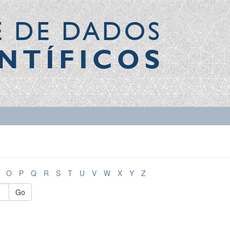
E DE DADOS
NTÍFICOS
O
P
Q
R
S
T
U
V
W
X
Y
Z
Go