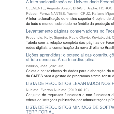
A internacionalização da Universidade Federal
CLEMENTE, Augusto Junior
;
BRASIL, André
;
HOROCHO
Robson Perez
;
NANTES, Yasmin
;
CRUZ, Katiano Migu
A internacionalização do ensino superior é objeto de
de todo o mundo, sobretudo no âmbito da produção cien
Levantamento páginas conservadoras no Fac
Prudencio, Kelly
;
Siqueira, Paulo Otavio
;
Kuviatkoski, 
Tabela com a relação completa das páginas de Faceb
redes digitais: a comunicação da nova direita no Brasil"
Lições aprendidas: o potencial das contribui
stricto sensu da Área Interdisciplinar
Balbino, José
(
2021-05
)
Coleta e consolidação de dados para elaboração da te
da CAPES para a gestão de programas stricto sensu da 
LISTA DE REQUISITOS LEVANTADOS NOS 
Nubiato, Everton Nubiato
(
2019-06-10
)
Conjunto de requisitos funcionais e não funcionais o
editais de licitações publicados por administrações púb
LISTA DE REQUISITOS MÍNIMOS DE SOFT
TERRITORIAL