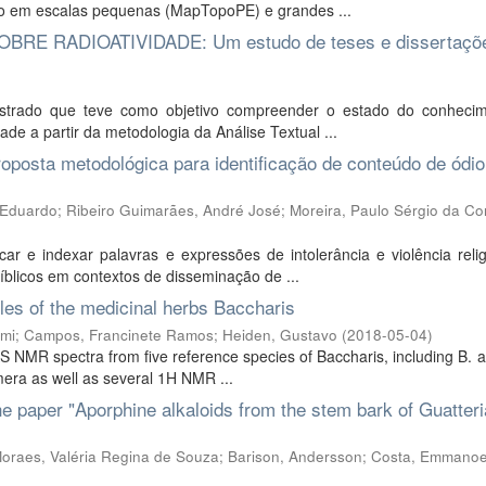
iro em escalas pequenas (MapTopoPE) e grandes ...
E RADIOATIVIDADE: Um estudo de teses e dissertaçõ
estrado que teve como objetivo compreender o estado do conheci
de a partir da metodologia da Análise Textual ...
posta metodológica para identificação de conteúdo de ódio
 Eduardo
;
Ribeiro Guimarães, André José
;
Moreira, Paulo Sérgio da C
icar e indexar palavras e expressões de intolerância e violência rel
íblicos em contextos de disseminação de ...
es of the medicinal herbs Baccharis
mi
;
Campos, Francinete Ramos
;
Heiden, Gustavo
(
2018-05-04
)
 NMR spectra from five reference species of Baccharis, including B. ar
imera as well as several 1H NMR ...
 paper "Aporphine alkaloids from the stem bark of Guatteri
oraes, Valéria Regina de Souza
;
Barison, Andersson
;
Costa, Emmanoel