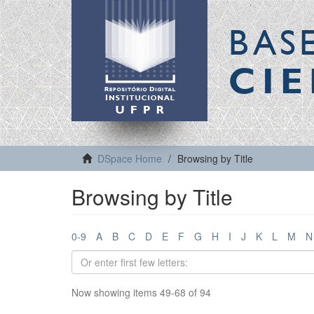
BAS
CIE
DSpace Home
Browsing by Title
Browsing by Title
0-9
A
B
C
D
E
F
G
H
I
J
K
L
M
N
Now showing items 49-68 of 94