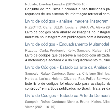
Nubiato, Everton Leandro
(
2019-06-10
)
Conjunto de requisitos funcionais e não funcionais 
requisitos de um sistema de informação territorial com
Livro de códigos - análise imagens Instagram
RIZZOTTO, Carla
;
BELIN, Luciane
;
SARAIVA, Aléxia
(
2
Livro de códigos para análise de imagens no Instagra
narrativa no Instagram em publicações com a hashtag
Livro de códigos - Enquadramento Multimoda
Rizzotto, Carla
;
Prudencio, Kelly
;
Sampaio, Rafael
(
20
Livro de códigos que descreve a metodologia utilizada
A metodologia adotada é a do enquadramento multimod
Livro de Códigos - Estado da arte da Análise 
Sampaio, Rafael Cardoso
;
Sanchez, Cristiane Sinimbu
Herédia, Larissa Helena Olivares
;
Paz, Felipe Schwarz
Este livro de códigos foi elaborado para avaliação 
conteúdo” em artigos publicados no Brasil. Trata-se da
Livro de Códigos - Estado da Arte da Democrac
Sampaio, Rafael Cardoso
;
Nichols, Bruno
;
Kleina, Nilt
Victor
(
2021-10-19
)