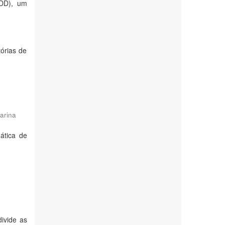
ADD), um
tórias de
Karina
ática de
ivide as