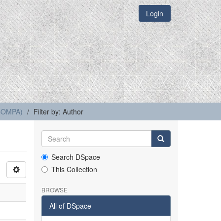
Login
(COMPA)
Filter by: Author
Search DSpace
This Collection
BROWSE
All of DSpace