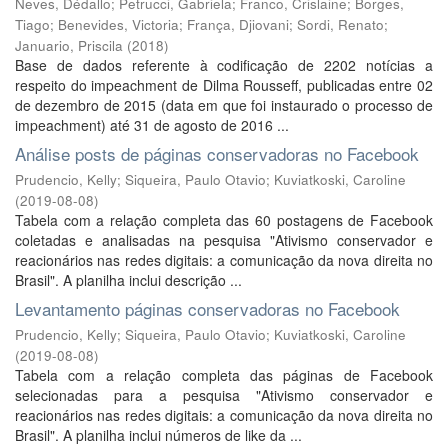
Neves, Dédallo
;
Petrucci, Gabriela
;
Franco, Crislaine
;
Borges,
Tiago
;
Benevides, Victoria
;
França, Djiovani
;
Sordi, Renato
;
Januario, Priscila
(
2018
)
Base de dados referente à codificação de 2202 notícias a
respeito do impeachment de Dilma Rousseff, publicadas entre 02
de dezembro de 2015 (data em que foi instaurado o processo de
impeachment) até 31 de agosto de 2016 ...
Análise posts de páginas conservadoras no Facebook
Prudencio, Kelly
;
Siqueira, Paulo Otavio
;
Kuviatkoski, Caroline
(
2019-08-08
)
Tabela com a relação completa das 60 postagens de Facebook
coletadas e analisadas na pesquisa "Ativismo conservador e
reacionários nas redes digitais: a comunicação da nova direita no
Brasil". A planilha inclui descrição ...
Levantamento páginas conservadoras no Facebook
Prudencio, Kelly
;
Siqueira, Paulo Otavio
;
Kuviatkoski, Caroline
(
2019-08-08
)
Tabela com a relação completa das páginas de Facebook
selecionadas para a pesquisa "Ativismo conservador e
reacionários nas redes digitais: a comunicação da nova direita no
Brasil". A planilha inclui números de like da ...