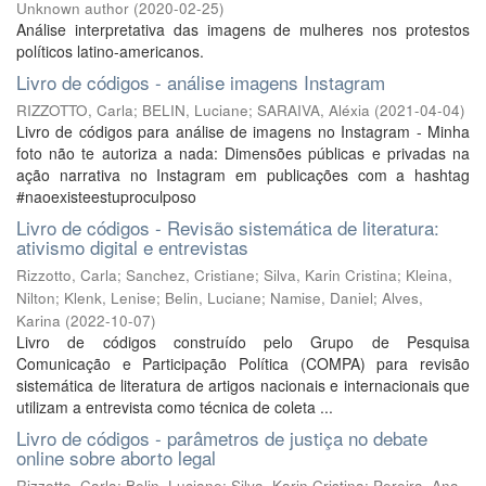
Unknown author
(
2020-02-25
)
Análise interpretativa das imagens de mulheres nos protestos
políticos latino-americanos.
Livro de códigos - análise imagens Instagram
RIZZOTTO, Carla
;
BELIN, Luciane
;
SARAIVA, Aléxia
(
2021-04-04
)
Livro de códigos para análise de imagens no Instagram - Minha
foto não te autoriza a nada: Dimensões públicas e privadas na
ação narrativa no Instagram em publicações com a hashtag
#naoexisteestuproculposo
Livro de códigos - Revisão sistemática de literatura:
ativismo digital e entrevistas
Rizzotto, Carla
;
Sanchez, Cristiane
;
Silva, Karin Cristina
;
Kleina,
Nilton
;
Klenk, Lenise
;
Belin, Luciane
;
Namise, Daniel
;
Alves,
Karina
(
2022-10-07
)
Livro de códigos construído pelo Grupo de Pesquisa
Comunicação e Participação Política (COMPA) para revisão
sistemática de literatura de artigos nacionais e internacionais que
utilizam a entrevista como técnica de coleta ...
Livro de códigos - parâmetros de justiça no debate
online sobre aborto legal
Rizzotto, Carla
;
Belin, Luciane
;
Silva, Karin Cristina
;
Pereira, Ana