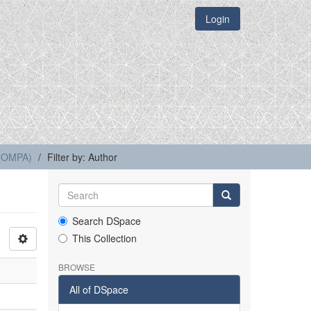
Login
(COMPA)
Filter by: Author
Search DSpace
This Collection
BROWSE
All of DSpace