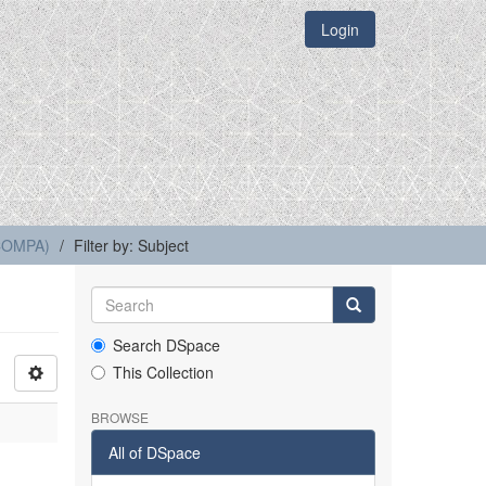
Login
(COMPA)
Filter by: Subject
Search DSpace
This Collection
BROWSE
All of DSpace