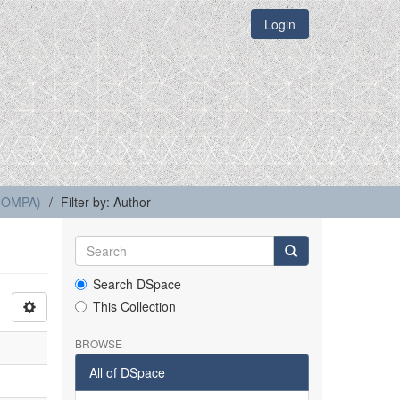
Login
(COMPA)
Filter by: Author
Search DSpace
This Collection
BROWSE
All of DSpace