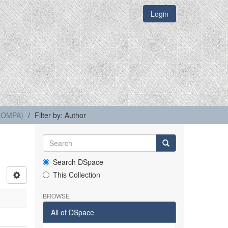
Login
(COMPA)
Filter by: Author
Search DSpace
This Collection
BROWSE
All of DSpace