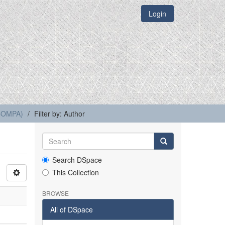
Login
(COMPA)
Filter by: Author
Search DSpace
This Collection
BROWSE
All of DSpace