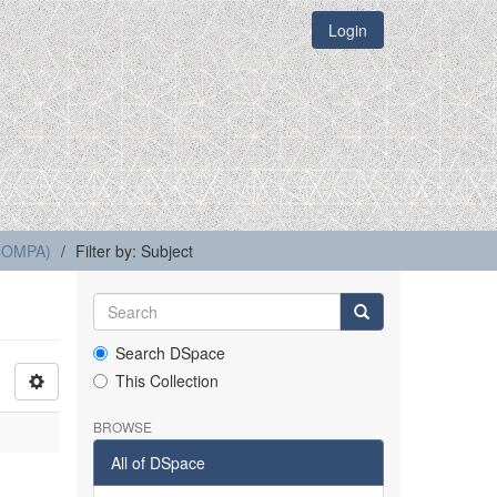
Login
(COMPA)
Filter by: Subject
Search DSpace
This Collection
BROWSE
All of DSpace