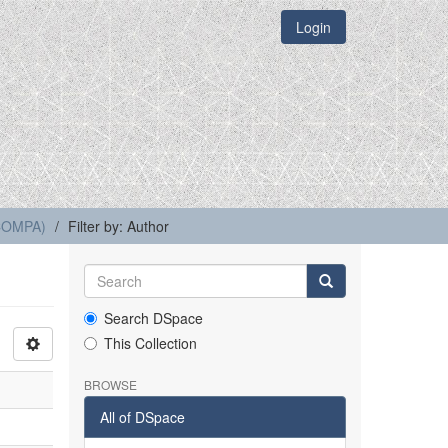
Login
(COMPA)
Filter by: Author
Search DSpace
This Collection
BROWSE
All of DSpace