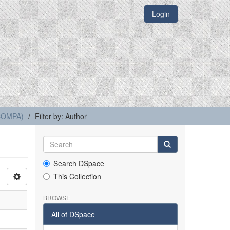
Login
(COMPA)
Filter by: Author
Search DSpace
This Collection
BROWSE
All of DSpace