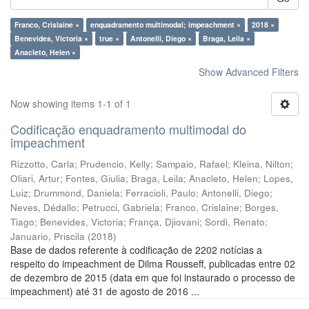
Franco, Crislaine ×
enquadramento multimodal; impeachment ×
2018 ×
Benevides, Victoria ×
true ×
Antonelli, Diego ×
Braga, Leila ×
Anacleto, Helen ×
Show Advanced Filters
Now showing items 1-1 of 1
Codificação enquadramento multimodal do
impeachment
Rizzotto, Carla
;
Prudencio, Kelly
;
Sampaio, Rafael
;
Kleina, Nilton
;
Oliari, Artur
;
Fontes, Giulia
;
Braga, Leila
;
Anacleto, Helen
;
Lopes,
Luiz
;
Drummond, Daniela
;
Ferracioli, Paulo
;
Antonelli, Diego
;
Neves, Dédallo
;
Petrucci, Gabriela
;
Franco, Crislaine
;
Borges,
Tiago
;
Benevides, Victoria
;
França, Djiovani
;
Sordi, Renato
;
Januario, Priscila
(
2018
)
Base de dados referente à codificação de 2202 notícias a
respeito do impeachment de Dilma Rousseff, publicadas entre 02
de dezembro de 2015 (data em que foi instaurado o processo de
impeachment) até 31 de agosto de 2016 ...