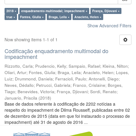
2018 ×
enquadramento multimodal; impeachment ×
França, Djiovani ×
true ×
Fontes, Giulia ×
Braga, Leila ×
Anacleto, Helen ×
Show Advanced Filters
Now showing items 1-1 of 1
Codificação enquadramento multimodal do
impeachment
Rizzotto, Carla
;
Prudencio, Kelly
;
Sampaio, Rafael
;
Kleina, Nilton
;
Oliari, Artur
;
Fontes, Giulia
;
Braga, Leila
;
Anacleto, Helen
;
Lopes,
Luiz
;
Drummond, Daniela
;
Ferracioli, Paulo
;
Antonelli, Diego
;
Neves, Dédallo
;
Petrucci, Gabriela
;
Franco, Crislaine
;
Borges,
Tiago
;
Benevides, Victoria
;
França, Djiovani
;
Sordi, Renato
;
Januario, Priscila
(
2018
)
Base de dados referente à codificação de 2202 notícias a
respeito do impeachment de Dilma Rousseff, publicadas entre 02
de dezembro de 2015 (data em que foi instaurado o processo de
impeachment) até 31 de agosto de 2016 ...