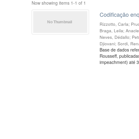
Now showing items 1-1 of 1
Codificação en
Rizzotto, Carla
;
Prud
Braga, Leila
;
Anacle
Neves, Dédallo
;
Pet
Djiovani
;
Sordi, Ren
Base de dados refer
Rousseff, publicada
impeachment) até 3