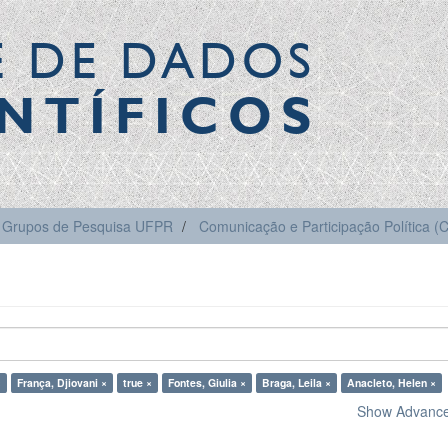
E DE DADOS
NTÍFICOS
Grupos de Pesquisa UFPR
Comunicação e Participação Política 
×
França, Djiovani ×
true ×
Fontes, Giulia ×
Braga, Leila ×
Anacleto, Helen ×
Show Advanced