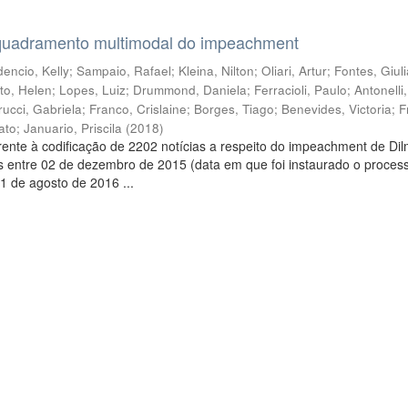
quadramento multimodal do impeachment
encio, Kelly
;
Sampaio, Rafael
;
Kleina, Nilton
;
Oliari, Artur
;
Fontes, Giul
to, Helen
;
Lopes, Luiz
;
Drummond, Daniela
;
Ferracioli, Paulo
;
Antonelli
rucci, Gabriela
;
Franco, Crislaine
;
Borges, Tiago
;
Benevides, Victoria
;
F
ato
;
Januario, Priscila
(
2018
)
ente à codificação de 2202 notícias a respeito do impeachment de Di
s entre 02 de dezembro de 2015 (data em que foi instaurado o proces
1 de agosto de 2016 ...