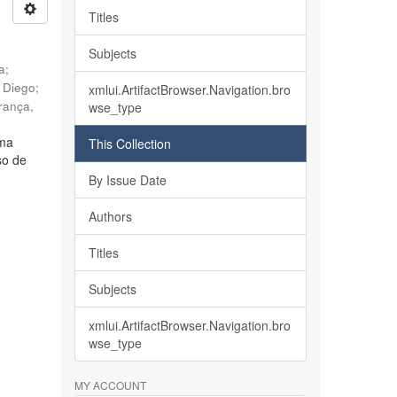
Titles
Subjects
ia
;
, Diego
;
xmlui.ArtifactBrowser.Navigation.bro
rança,
wse_type
lma
This Collection
so de
By Issue Date
Authors
Titles
Subjects
xmlui.ArtifactBrowser.Navigation.bro
wse_type
MY ACCOUNT