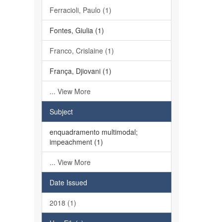
Ferracioli, Paulo (1)
Fontes, Giulia (1)
Franco, Crislaine (1)
França, Djiovani (1)
... View More
Subject
enquadramento multimodal;
impeachment (1)
... View More
Date Issued
2018 (1)