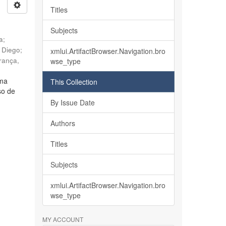
Titles
Subjects
ia
;
, Diego
;
xmlui.ArtifactBrowser.Navigation.bro
rança,
wse_type
lma
This Collection
so de
By Issue Date
Authors
Titles
Subjects
xmlui.ArtifactBrowser.Navigation.bro
wse_type
MY ACCOUNT