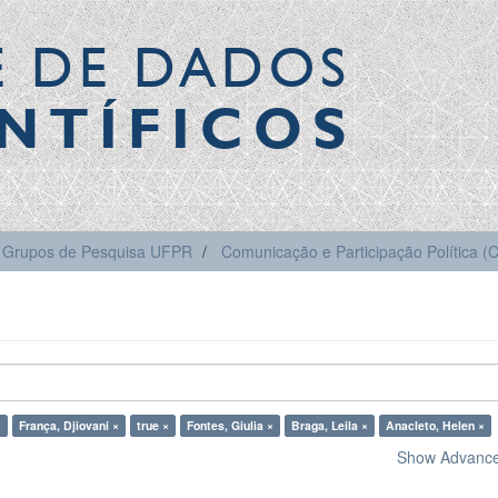
E DE DADOS
NTÍFICOS
Grupos de Pesquisa UFPR
Comunicação e Participação Política 
×
França, Djiovani ×
true ×
Fontes, Giulia ×
Braga, Leila ×
Anacleto, Helen ×
Show Advanced