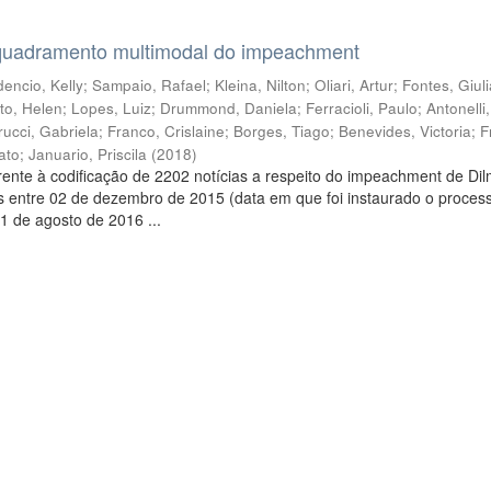
quadramento multimodal do impeachment
encio, Kelly
;
Sampaio, Rafael
;
Kleina, Nilton
;
Oliari, Artur
;
Fontes, Giul
to, Helen
;
Lopes, Luiz
;
Drummond, Daniela
;
Ferracioli, Paulo
;
Antonelli
rucci, Gabriela
;
Franco, Crislaine
;
Borges, Tiago
;
Benevides, Victoria
;
F
ato
;
Januario, Priscila
(
2018
)
ente à codificação de 2202 notícias a respeito do impeachment de Di
s entre 02 de dezembro de 2015 (data em que foi instaurado o proces
1 de agosto de 2016 ...