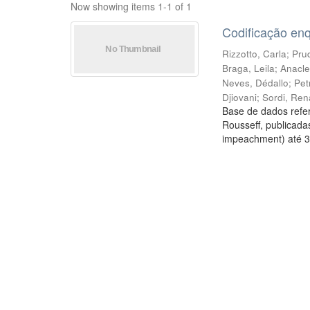
Now showing items 1-1 of 1
Codificação en
Rizzotto, Carla
;
Prud
Braga, Leila
;
Anacle
Neves, Dédallo
;
Pet
Djiovani
;
Sordi, Ren
Base de dados refer
Rousseff, publicada
impeachment) até 3