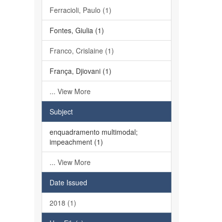
Ferracioli, Paulo (1)
Fontes, Giulia (1)
Franco, Crislaine (1)
França, Djiovani (1)
... View More
Subject
enquadramento multimodal;
impeachment (1)
... View More
Date Issued
2018 (1)