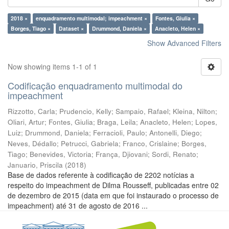
2018 ×
enquadramento multimodal; impeachment ×
Fontes, Giulia ×
Borges, Tiago ×
Dataset ×
Drummond, Daniela ×
Anacleto, Helen ×
Show Advanced Filters
Now showing items 1-1 of 1
Codificação enquadramento multimodal do
impeachment
Rizzotto, Carla
;
Prudencio, Kelly
;
Sampaio, Rafael
;
Kleina, Nilton
;
Oliari, Artur
;
Fontes, Giulia
;
Braga, Leila
;
Anacleto, Helen
;
Lopes,
Luiz
;
Drummond, Daniela
;
Ferracioli, Paulo
;
Antonelli, Diego
;
Neves, Dédallo
;
Petrucci, Gabriela
;
Franco, Crislaine
;
Borges,
Tiago
;
Benevides, Victoria
;
França, Djiovani
;
Sordi, Renato
;
Januario, Priscila
(
2018
)
Base de dados referente à codificação de 2202 notícias a
respeito do impeachment de Dilma Rousseff, publicadas entre 02
de dezembro de 2015 (data em que foi instaurado o processo de
impeachment) até 31 de agosto de 2016 ...