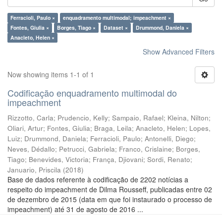
Ferracioli, Paulo ×
enquadramento multimodal; impeachment ×
Fontes, Giulia ×
Borges, Tiago ×
Dataset ×
Drummond, Daniela ×
Anacleto, Helen ×
Show Advanced Filters
Now showing items 1-1 of 1
Codificação enquadramento multimodal do
impeachment
Rizzotto, Carla
;
Prudencio, Kelly
;
Sampaio, Rafael
;
Kleina, Nilton
;
Oliari, Artur
;
Fontes, Giulia
;
Braga, Leila
;
Anacleto, Helen
;
Lopes,
Luiz
;
Drummond, Daniela
;
Ferracioli, Paulo
;
Antonelli, Diego
;
Neves, Dédallo
;
Petrucci, Gabriela
;
Franco, Crislaine
;
Borges,
Tiago
;
Benevides, Victoria
;
França, Djiovani
;
Sordi, Renato
;
Januario, Priscila
(
2018
)
Base de dados referente à codificação de 2202 notícias a
respeito do impeachment de Dilma Rousseff, publicadas entre 02
de dezembro de 2015 (data em que foi instaurado o processo de
impeachment) até 31 de agosto de 2016 ...