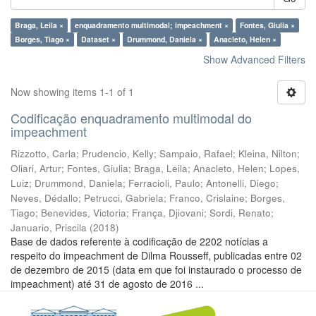
Braga, Leila ×
enquadramento multimodal; impeachment ×
Fontes, Giulia ×
Borges, Tiago ×
Dataset ×
Drummond, Daniela ×
Anacleto, Helen ×
Show Advanced Filters
Now showing items 1-1 of 1
Codificação enquadramento multimodal do
impeachment
Rizzotto, Carla
;
Prudencio, Kelly
;
Sampaio, Rafael
;
Kleina, Nilton
;
Oliari, Artur
;
Fontes, Giulia
;
Braga, Leila
;
Anacleto, Helen
;
Lopes,
Luiz
;
Drummond, Daniela
;
Ferracioli, Paulo
;
Antonelli, Diego
;
Neves, Dédallo
;
Petrucci, Gabriela
;
Franco, Crislaine
;
Borges,
Tiago
;
Benevides, Victoria
;
França, Djiovani
;
Sordi, Renato
;
Januario, Priscila
(
2018
)
Base de dados referente à codificação de 2202 notícias a
respeito do impeachment de Dilma Rousseff, publicadas entre 02
de dezembro de 2015 (data em que foi instaurado o processo de
impeachment) até 31 de agosto de 2016 ...