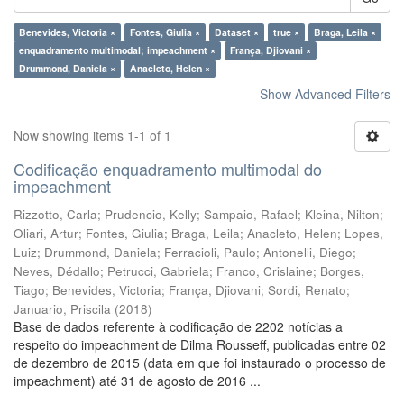
Benevides, Victoria ×
Fontes, Giulia ×
Dataset ×
true ×
Braga, Leila ×
enquadramento multimodal; impeachment ×
França, Djiovani ×
Drummond, Daniela ×
Anacleto, Helen ×
Show Advanced Filters
Now showing items 1-1 of 1
Codificação enquadramento multimodal do
impeachment
Rizzotto, Carla
;
Prudencio, Kelly
;
Sampaio, Rafael
;
Kleina, Nilton
;
Oliari, Artur
;
Fontes, Giulia
;
Braga, Leila
;
Anacleto, Helen
;
Lopes,
Luiz
;
Drummond, Daniela
;
Ferracioli, Paulo
;
Antonelli, Diego
;
Neves, Dédallo
;
Petrucci, Gabriela
;
Franco, Crislaine
;
Borges,
Tiago
;
Benevides, Victoria
;
França, Djiovani
;
Sordi, Renato
;
Januario, Priscila
(
2018
)
Base de dados referente à codificação de 2202 notícias a
respeito do impeachment de Dilma Rousseff, publicadas entre 02
de dezembro de 2015 (data em que foi instaurado o processo de
impeachment) até 31 de agosto de 2016 ...