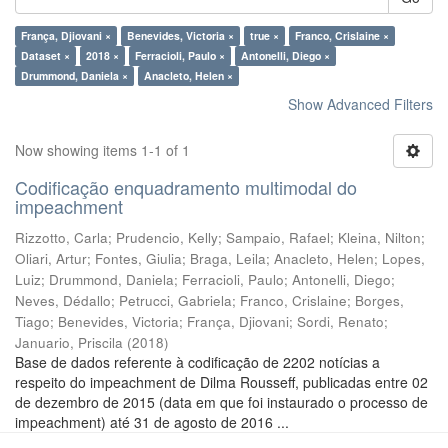
França, Djiovani ×
Benevides, Victoria ×
true ×
Franco, Crislaine ×
Dataset ×
2018 ×
Ferracioli, Paulo ×
Antonelli, Diego ×
Drummond, Daniela ×
Anacleto, Helen ×
Show Advanced Filters
Now showing items 1-1 of 1
Codificação enquadramento multimodal do
impeachment
Rizzotto, Carla
;
Prudencio, Kelly
;
Sampaio, Rafael
;
Kleina, Nilton
;
Oliari, Artur
;
Fontes, Giulia
;
Braga, Leila
;
Anacleto, Helen
;
Lopes,
Luiz
;
Drummond, Daniela
;
Ferracioli, Paulo
;
Antonelli, Diego
;
Neves, Dédallo
;
Petrucci, Gabriela
;
Franco, Crislaine
;
Borges,
Tiago
;
Benevides, Victoria
;
França, Djiovani
;
Sordi, Renato
;
Januario, Priscila
(
2018
)
Base de dados referente à codificação de 2202 notícias a
respeito do impeachment de Dilma Rousseff, publicadas entre 02
de dezembro de 2015 (data em que foi instaurado o processo de
impeachment) até 31 de agosto de 2016 ...