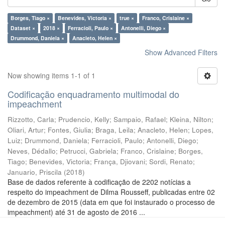
Borges, Tiago ×
Benevides, Victoria ×
true ×
Franco, Crislaine ×
Dataset ×
2018 ×
Ferracioli, Paulo ×
Antonelli, Diego ×
Drummond, Daniela ×
Anacleto, Helen ×
Show Advanced Filters
Now showing items 1-1 of 1
Codificação enquadramento multimodal do
impeachment
Rizzotto, Carla
;
Prudencio, Kelly
;
Sampaio, Rafael
;
Kleina, Nilton
;
Oliari, Artur
;
Fontes, Giulia
;
Braga, Leila
;
Anacleto, Helen
;
Lopes,
Luiz
;
Drummond, Daniela
;
Ferracioli, Paulo
;
Antonelli, Diego
;
Neves, Dédallo
;
Petrucci, Gabriela
;
Franco, Crislaine
;
Borges,
Tiago
;
Benevides, Victoria
;
França, Djiovani
;
Sordi, Renato
;
Januario, Priscila
(
2018
)
Base de dados referente à codificação de 2202 notícias a
respeito do impeachment de Dilma Rousseff, publicadas entre 02
de dezembro de 2015 (data em que foi instaurado o processo de
impeachment) até 31 de agosto de 2016 ...