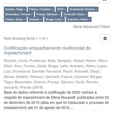
Borges, Tiago ×
Franco, Crislaine ×
2018 ×
Drummond, Daniela ×
Benevides, Victoria ×
França, Djiovani ×
Ferracioli, Paulo ×
Fontes, Giulia ×
Dataset ×
Braga, Leila ×
Anacleto, Helen ×
Show Advanced Filters
Now showing items 1-1 of 1
Codificação enquadramento multimodal do
impeachment
Rizzotto, Carla
;
Prudencio, Kelly
;
Sampaio, Rafael
;
Kleina, Nilton
;
Oliari, Artur
;
Fontes, Giulia
;
Braga, Leila
;
Anacleto, Helen
;
Lopes,
Luiz
;
Drummond, Daniela
;
Ferracioli, Paulo
;
Antonelli, Diego
;
Neves, Dédallo
;
Petrucci, Gabriela
;
Franco, Crislaine
;
Borges,
Tiago
;
Benevides, Victoria
;
França, Djiovani
;
Sordi, Renato
;
Januario, Priscila
(
2018
)
Base de dados referente à codificação de 2202 notícias a
respeito do impeachment de Dilma Rousseff, publicadas entre 02
de dezembro de 2015 (data em que foi instaurado o processo de
impeachment) até 31 de agosto de 2016 ...