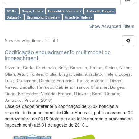
2018 ×
Braga, Leila ×
Benevides, Victoria ×
Antonelli, Diego ×
Dataset ×
Drummond, Daniela ×
Anacleto, Helen ×
Show Advanced Filters
Now showing items 1-1 of 1
Codificação enquadramento multimodal do
impeachment
Rizzotto, Carla
;
Prudencio, Kelly
;
Sampaio, Rafael
;
Kleina, Nilton
;
Oliari, Artur
;
Fontes, Giulia
;
Braga, Leila
;
Anacleto, Helen
;
Lopes,
Luiz
;
Drummond, Daniela
;
Ferracioli, Paulo
;
Antonelli, Diego
;
Neves, Dédallo
;
Petrucci, Gabriela
;
Franco, Crislaine
;
Borges,
Tiago
;
Benevides, Victoria
;
França, Djiovani
;
Sordi, Renato
;
Januario, Priscila
(
2018
)
Base de dados referente à codificação de 2202 notícias a
respeito do impeachment de Dilma Rousseff, publicadas entre 02
de dezembro de 2015 (data em que foi instaurado o processo de
impeachment) até 31 de agosto de 2016 ...