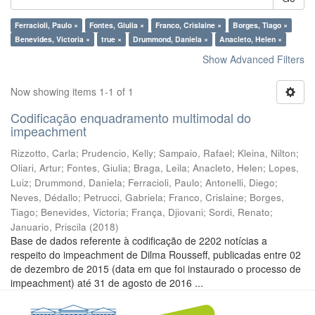
Ferracioli, Paulo ×
Fontes, Giulia ×
Franco, Crislaine ×
Borges, Tiago ×
Benevides, Victoria ×
true ×
Drummond, Daniela ×
Anacleto, Helen ×
Show Advanced Filters
Now showing items 1-1 of 1
Codificação enquadramento multimodal do
impeachment
Rizzotto, Carla
;
Prudencio, Kelly
;
Sampaio, Rafael
;
Kleina, Nilton
;
Oliari, Artur
;
Fontes, Giulia
;
Braga, Leila
;
Anacleto, Helen
;
Lopes,
Luiz
;
Drummond, Daniela
;
Ferracioli, Paulo
;
Antonelli, Diego
;
Neves, Dédallo
;
Petrucci, Gabriela
;
Franco, Crislaine
;
Borges,
Tiago
;
Benevides, Victoria
;
França, Djiovani
;
Sordi, Renato
;
Januario, Priscila
(
2018
)
Base de dados referente à codificação de 2202 notícias a
respeito do impeachment de Dilma Rousseff, publicadas entre 02
de dezembro de 2015 (data em que foi instaurado o processo de
impeachment) até 31 de agosto de 2016 ...