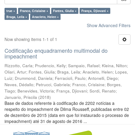
true ×
Franco, Crislaine ×
Fontes, Giulia ×
França, Djiovani ×
Braga, Leila ×
Anacleto, Helen ×
Show Advanced Filters
Now showing items 1-1 of 1
Codificação enquadramento multimodal do
impeachment
Rizzotto, Carla
;
Prudencio, Kelly
;
Sampaio, Rafael
;
Kleina, Nilton
;
Oliari, Artur
;
Fontes, Giulia
;
Braga, Leila
;
Anacleto, Helen
;
Lopes,
Luiz
;
Drummond, Daniela
;
Ferracioli, Paulo
;
Antonelli, Diego
;
Neves, Dédallo
;
Petrucci, Gabriela
;
Franco, Crislaine
;
Borges,
Tiago
;
Benevides, Victoria
;
França, Djiovani
;
Sordi, Renato
;
Januario, Priscila
(
2018
)
Base de dados referente à codificação de 2202 notícias a
respeito do impeachment de Dilma Rousseff, publicadas entre 02
de dezembro de 2015 (data em que foi instaurado o processo de
impeachment) até 31 de agosto de 2016 ...