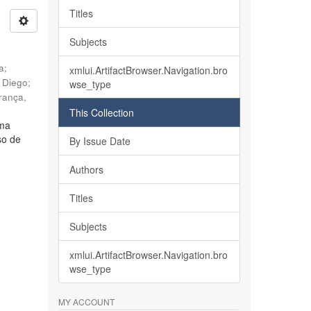
Titles
Subjects
ia
;
xmlui.ArtifactBrowser.Navigation.bro
, Diego
;
wse_type
rança,
This Collection
lma
so de
By Issue Date
Authors
Titles
Subjects
xmlui.ArtifactBrowser.Navigation.bro
wse_type
MY ACCOUNT