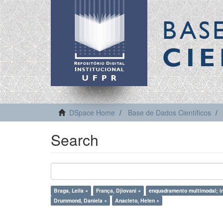
BAS
CIE
DSpace Home
Base de Dados Científicos
Search
Braga, Leila ×
França, Djiovani ×
enquadramento multimodal; 
Drummond, Daniela ×
Anacleto, Helen ×