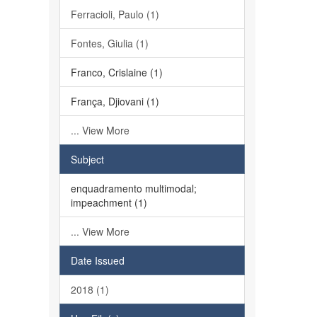
Ferracioli, Paulo (1)
Fontes, Giulia (1)
Franco, Crislaine (1)
França, Djiovani (1)
... View More
Subject
enquadramento multimodal;
impeachment (1)
... View More
Date Issued
2018 (1)