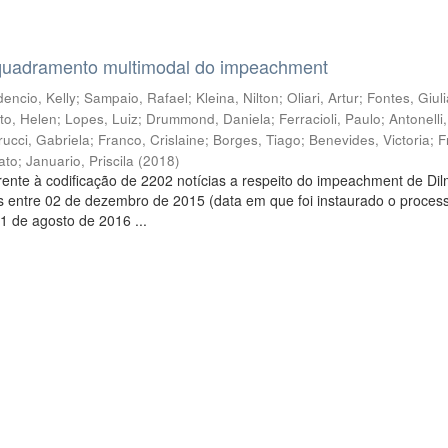
quadramento multimodal do impeachment
encio, Kelly
;
Sampaio, Rafael
;
Kleina, Nilton
;
Oliari, Artur
;
Fontes, Giul
to, Helen
;
Lopes, Luiz
;
Drummond, Daniela
;
Ferracioli, Paulo
;
Antonelli
rucci, Gabriela
;
Franco, Crislaine
;
Borges, Tiago
;
Benevides, Victoria
;
F
ato
;
Januario, Priscila
(
2018
)
ente à codificação de 2202 notícias a respeito do impeachment de Di
s entre 02 de dezembro de 2015 (data em que foi instaurado o proces
1 de agosto de 2016 ...