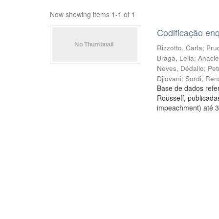
Now showing items 1-1 of 1
Codificação en
Rizzotto, Carla
;
Prud
Braga, Leila
;
Anacle
Neves, Dédallo
;
Pet
Djiovani
;
Sordi, Ren
Base de dados refer
Rousseff, publicada
impeachment) até 3