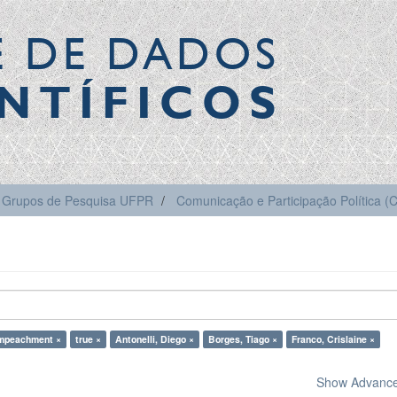
E DE DADOS
NTÍFICOS
Grupos de Pesquisa UFPR
Comunicação e Participação Política 
impeachment ×
true ×
Antonelli, Diego ×
Borges, Tiago ×
Franco, Crislaine ×
Show Advanced