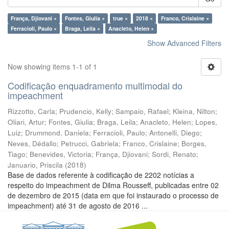
França, Djiovani ×
Fontes, Giulia ×
true ×
2018 ×
Franco, Crislaine ×
Ferracioli, Paulo ×
Braga, Leila ×
Anacleto, Helen ×
Show Advanced Filters
Now showing items 1-1 of 1
Codificação enquadramento multimodal do
impeachment
Rizzotto, Carla
;
Prudencio, Kelly
;
Sampaio, Rafael
;
Kleina, Nilton
;
Oliari, Artur
;
Fontes, Giulia
;
Braga, Leila
;
Anacleto, Helen
;
Lopes,
Luiz
;
Drummond, Daniela
;
Ferracioli, Paulo
;
Antonelli, Diego
;
Neves, Dédallo
;
Petrucci, Gabriela
;
Franco, Crislaine
;
Borges,
Tiago
;
Benevides, Victoria
;
França, Djiovani
;
Sordi, Renato
;
Januario, Priscila
(
2018
)
Base de dados referente à codificação de 2202 notícias a
respeito do impeachment de Dilma Rousseff, publicadas entre 02
de dezembro de 2015 (data em que foi instaurado o processo de
impeachment) até 31 de agosto de 2016 ...