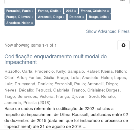
Ferracioli, Paulo ×
Fontes, Giulia ×
2018 ×
Franco, Crislaine ×
França, Djiovani ×
Antonelli, Diego ×
Dataset ×
Braga, Leila ×
Anacleto, Helen ×
Show Advanced Filters
Now showing items 1-1 of 1
Codificação enquadramento multimodal do
impeachment
Rizzotto, Carla
;
Prudencio, Kelly
;
Sampaio, Rafael
;
Kleina, Nilton
;
Oliari, Artur
;
Fontes, Giulia
;
Braga, Leila
;
Anacleto, Helen
;
Lopes,
Luiz
;
Drummond, Daniela
;
Ferracioli, Paulo
;
Antonelli, Diego
;
Neves, Dédallo
;
Petrucci, Gabriela
;
Franco, Crislaine
;
Borges,
Tiago
;
Benevides, Victoria
;
França, Djiovani
;
Sordi, Renato
;
Januario, Priscila
(
2018
)
Base de dados referente à codificação de 2202 notícias a
respeito do impeachment de Dilma Rousseff, publicadas entre 02
de dezembro de 2015 (data em que foi instaurado o processo de
impeachment) até 31 de agosto de 2016 ...