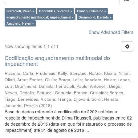
Ferracioli, Paulo ×
Benevides, Victoria ×
Franco, Crislaine ×
enquadramento multimodal; impeachment ×
Drummond, Daniela ×
Anacleto, Helen ×
Show Advanced Filters
Now showing items 1-1 of 1
Codificação enquadramento multimodal do
impeachment
Rizzotto, Carla
;
Prudencio, Kelly
;
Sampaio, Rafael
;
Kleina, Nilton
;
Oliari, Artur
;
Fontes, Giulia
;
Braga, Leila
;
Anacleto, Helen
;
Lopes,
Luiz
;
Drummond, Daniela
;
Ferracioli, Paulo
;
Antonelli, Diego
;
Neves, Dédallo
;
Petrucci, Gabriela
;
Franco, Crislaine
;
Borges,
Tiago
;
Benevides, Victoria
;
França, Djiovani
;
Sordi, Renato
;
Januario, Priscila
(
2018
)
Base de dados referente à codificação de 2202 notícias a
respeito do impeachment de Dilma Rousseff, publicadas entre 02
de dezembro de 2015 (data em que foi instaurado o processo de
impeachment) até 31 de agosto de 2016 ...