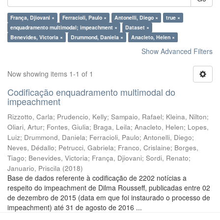
França, Djiovani ×
Ferracioli, Paulo ×
Antonelli, Diego ×
true ×
enquadramento multimodal; impeachment ×
Dataset ×
Benevides, Victoria ×
Drummond, Daniela ×
Anacleto, Helen ×
Show Advanced Filters
Now showing items 1-1 of 1
Codificação enquadramento multimodal do
impeachment
Rizzotto, Carla
;
Prudencio, Kelly
;
Sampaio, Rafael
;
Kleina, Nilton
;
Oliari, Artur
;
Fontes, Giulia
;
Braga, Leila
;
Anacleto, Helen
;
Lopes,
Luiz
;
Drummond, Daniela
;
Ferracioli, Paulo
;
Antonelli, Diego
;
Neves, Dédallo
;
Petrucci, Gabriela
;
Franco, Crislaine
;
Borges,
Tiago
;
Benevides, Victoria
;
França, Djiovani
;
Sordi, Renato
;
Januario, Priscila
(
2018
)
Base de dados referente à codificação de 2202 notícias a
respeito do impeachment de Dilma Rousseff, publicadas entre 02
de dezembro de 2015 (data em que foi instaurado o processo de
impeachment) até 31 de agosto de 2016 ...