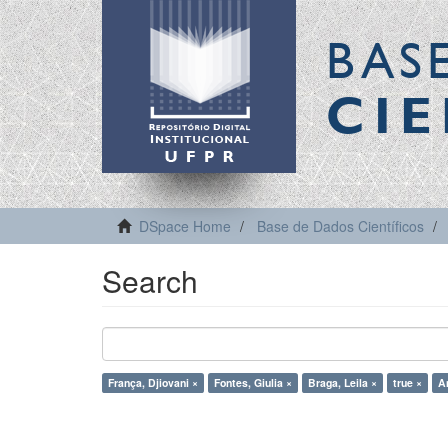
BAS
CIE
DSpace Home
Base de Dados Científicos
Search
França, Djiovani ×
Fontes, Giulia ×
Braga, Leila ×
true ×
An