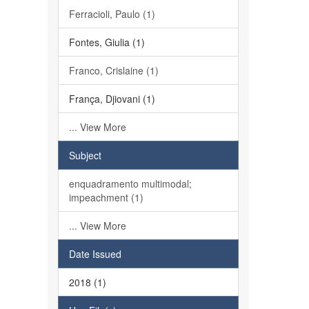
Ferracioli, Paulo (1)
Fontes, Giulia (1)
Franco, Crislaine (1)
França, Djiovani (1)
... View More
Subject
enquadramento multimodal;
impeachment (1)
... View More
Date Issued
2018 (1)