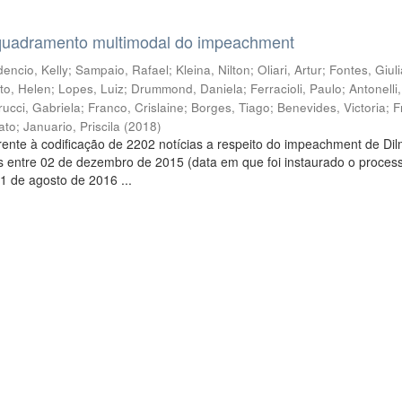
quadramento multimodal do impeachment
encio, Kelly
;
Sampaio, Rafael
;
Kleina, Nilton
;
Oliari, Artur
;
Fontes, Giul
to, Helen
;
Lopes, Luiz
;
Drummond, Daniela
;
Ferracioli, Paulo
;
Antonelli
rucci, Gabriela
;
Franco, Crislaine
;
Borges, Tiago
;
Benevides, Victoria
;
F
ato
;
Januario, Priscila
(
2018
)
ente à codificação de 2202 notícias a respeito do impeachment de Di
s entre 02 de dezembro de 2015 (data em que foi instaurado o proces
1 de agosto de 2016 ...