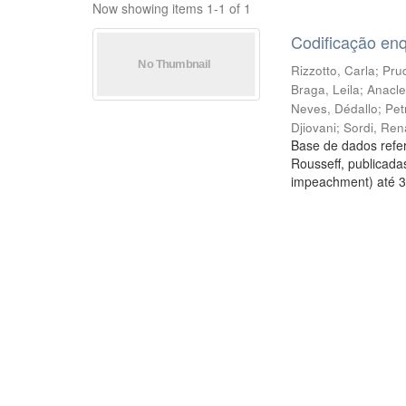
Now showing items 1-1 of 1
Codificação en
Rizzotto, Carla
;
Prud
Braga, Leila
;
Anacle
Neves, Dédallo
;
Pet
Djiovani
;
Sordi, Ren
Base de dados refer
Rousseff, publicada
impeachment) até 3