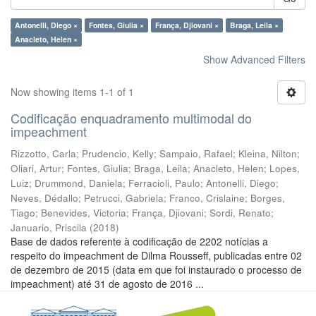
Antonelli, Diego ×
Fontes, Giulia ×
França, Djiovani ×
Braga, Leila ×
Anacleto, Helen ×
Show Advanced Filters
Now showing items 1-1 of 1
Codificação enquadramento multimodal do
impeachment
Rizzotto, Carla
;
Prudencio, Kelly
;
Sampaio, Rafael
;
Kleina, Nilton
;
Oliari, Artur
;
Fontes, Giulia
;
Braga, Leila
;
Anacleto, Helen
;
Lopes,
Luiz
;
Drummond, Daniela
;
Ferracioli, Paulo
;
Antonelli, Diego
;
Neves, Dédallo
;
Petrucci, Gabriela
;
Franco, Crislaine
;
Borges,
Tiago
;
Benevides, Victoria
;
França, Djiovani
;
Sordi, Renato
;
Januario, Priscila
(
2018
)
Base de dados referente à codificação de 2202 notícias a
respeito do impeachment de Dilma Rousseff, publicadas entre 02
de dezembro de 2015 (data em que foi instaurado o processo de
impeachment) até 31 de agosto de 2016 ...