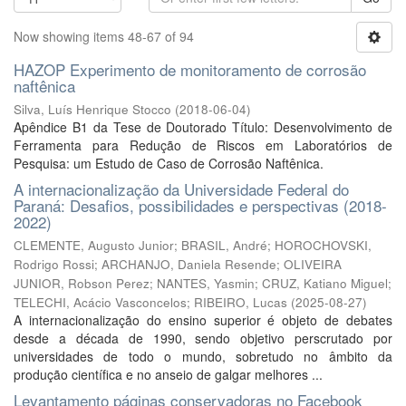
Now showing items 48-67 of 94
HAZOP Experimento de monitoramento de corrosão
naftênica
Silva, Luís Henrique Stocco
(
2018-06-04
)
Apêndice B1 da Tese de Doutorado Título: Desenvolvimento de
Ferramenta para Redução de Riscos em Laboratórios de
Pesquisa: um Estudo de Caso de Corrosão Naftênica.
A internacionalização da Universidade Federal do
Paraná: Desafios, possibilidades e perspectivas (2018-
2022)
CLEMENTE, Augusto Junior
;
BRASIL, André
;
HOROCHOVSKI,
Rodrigo Rossi
;
ARCHANJO, Daniela Resende
;
OLIVEIRA
JUNIOR, Robson Perez
;
NANTES, Yasmin
;
CRUZ, Katiano Miguel
;
TELECHI, Acácio Vasconcelos
;
RIBEIRO, Lucas
(
2025-08-27
)
A internacionalização do ensino superior é objeto de debates
desde a década de 1990, sendo objetivo perscrutado por
universidades de todo o mundo, sobretudo no âmbito da
produção científica e no anseio de galgar melhores ...
Levantamento páginas conservadoras no Facebook