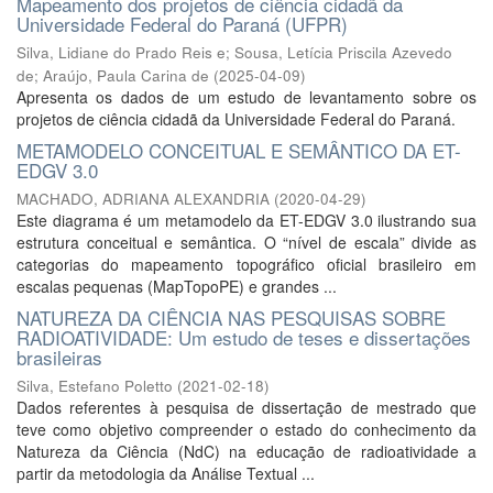
Mapeamento dos projetos de ciência cidadã da
Universidade Federal do Paraná (UFPR)
Silva, Lidiane do Prado Reis e
;
Sousa, Letícia Priscila Azevedo
de
;
Araújo, Paula Carina de
(
2025-04-09
)
Apresenta os dados de um estudo de levantamento sobre os
projetos de ciência cidadã da Universidade Federal do Paraná.
METAMODELO CONCEITUAL E SEMÂNTICO DA ET-
EDGV 3.0
MACHADO, ADRIANA ALEXANDRIA
(
2020-04-29
)
Este diagrama é um metamodelo da ET-EDGV 3.0 ilustrando sua
estrutura conceitual e semântica. O “nível de escala” divide as
categorias do mapeamento topográfico oficial brasileiro em
escalas pequenas (MapTopoPE) e grandes ...
NATUREZA DA CIÊNCIA NAS PESQUISAS SOBRE
RADIOATIVIDADE: Um estudo de teses e dissertações
brasileiras
Silva, Estefano Poletto
(
2021-02-18
)
Dados referentes à pesquisa de dissertação de mestrado que
teve como objetivo compreender o estado do conhecimento da
Natureza da Ciência (NdC) na educação de radioatividade a
partir da metodologia da Análise Textual ...