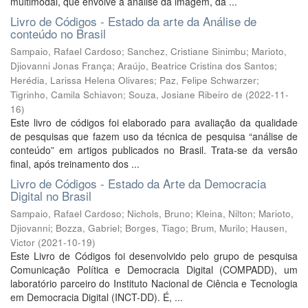
multimodal, que envolve a análise da imagem, da ...
Livro de Códigos - Estado da arte da Análise de
conteúdo no Brasil
Sampaio, Rafael Cardoso
;
Sanchez, Cristiane Sinimbu
;
Marioto,
Djiovanni Jonas França
;
Araújo, Beatrice Cristina dos Santos
;
Herédia, Larissa Helena Olivares
;
Paz, Felipe Schwarzer
;
Tigrinho, Camila Schiavon
;
Souza, Josiane Ribeiro de
(
2022-11-
16
)
Este livro de códigos foi elaborado para avaliação da qualidade
de pesquisas que fazem uso da técnica de pesquisa “análise de
conteúdo” em artigos publicados no Brasil. Trata-se da versão
final, após treinamento dos ...
Livro de Códigos - Estado da Arte da Democracia
Digital no Brasil
Sampaio, Rafael Cardoso
;
Nichols, Bruno
;
Kleina, Nilton
;
Marioto,
Djiovanni
;
Bozza, Gabriel
;
Borges, Tiago
;
Brum, Murilo
;
Hausen,
Victor
(
2021-10-19
)
Este Livro de Códigos foi desenvolvido pelo grupo de pesquisa
Comunicação Política e Democracia Digital (COMPADD), um
laboratório parceiro do Instituto Nacional de Ciência e Tecnologia
em Democracia Digital (INCT-DD). É, ...