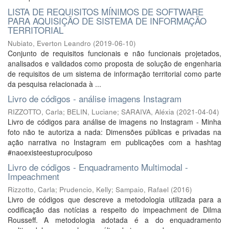
LISTA DE REQUISITOS MÍNIMOS DE SOFTWARE
PARA AQUISIÇÃO DE SISTEMA DE INFORMAÇÃO
TERRITORIAL
Nubiato, Everton Leandro
(
2019-06-10
)
Conjunto de requisitos funcionais e não funcionais projetados,
analisados e validados como proposta de solução de engenharia
de requisitos de um sistema de informação territorial como parte
da pesquisa relacionada à ...
Livro de códigos - análise imagens Instagram
RIZZOTTO, Carla
;
BELIN, Luciane
;
SARAIVA, Aléxia
(
2021-04-04
)
Livro de códigos para análise de imagens no Instagram - Minha
foto não te autoriza a nada: Dimensões públicas e privadas na
ação narrativa no Instagram em publicações com a hashtag
#naoexisteestuproculposo
Livro de códigos - Enquadramento Multimodal -
Impeachment
Rizzotto, Carla
;
Prudencio, Kelly
;
Sampaio, Rafael
(
2016
)
Livro de códigos que descreve a metodologia utilizada para a
codificação das notícias a respeito do impeachment de Dilma
Rousseff. A metodologia adotada é a do enquadramento