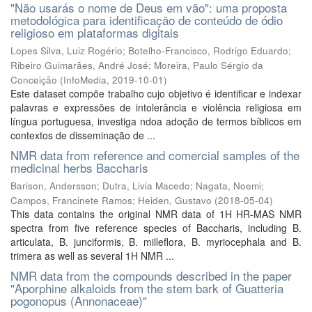
"Não usarás o nome de Deus em vão": uma proposta
metodológica para identificação de conteúdo de ódio
religioso em plataformas digitais
Lopes Silva, Luiz Rogério
;
Botelho-Francisco, Rodrigo Eduardo
;
Ribeiro Guimarães, André José
;
Moreira, Paulo Sérgio da
Conceição
(
InfoMedia
,
2019-10-01
)
Este dataset compõe trabalho cujo objetivo é identificar e indexar
palavras e expressões de intolerância e violência religiosa em
língua portuguesa, investiga ndoa adoção de termos bíblicos em
contextos de disseminação de ...
NMR data from reference and comercial samples of the
medicinal herbs Baccharis
Barison, Andersson
;
Dutra, Livia Macedo
;
Nagata, Noemi
;
Campos, Francinete Ramos
;
Heiden, Gustavo
(
2018-05-04
)
This data contains the original NMR data of 1H HR-MAS NMR
spectra from five reference species of Baccharis, including B.
articulata, B. junciformis, B. milleflora, B. myriocephala and B.
trimera as well as several 1H NMR ...
NMR data from the compounds described in the paper
"Aporphine alkaloids from the stem bark of Guatteria
pogonopus (Annonaceae)"