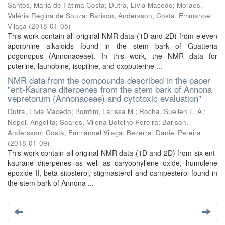
Santos, Maria de Fátima Costa
;
Dutra, Lívia Macedo
;
Moraes,
Valéria Regina de Souza
;
Barison, Andersson
;
Costa, Emmanoel
Vilaça
(
2018-01-05
)
This work contain all original NMR data (1D and 2D) from eleven
aporphine alkaloids found in the stem bark of Guatteria
pogonopus (Annonaceae). In this work, the NMR data for
puterine, launobine, isopiline, and oxoputerine ...
NMR data from the compounds described in the paper
"ent-Kaurane diterpenes from the stem bark of Annona
vepretorum (Annonaceae) and cytotoxic evaluation"
Dutra, Lívia Macedo
;
Bomfim, Larissa M.
;
Rocha, Suellen L. A.
;
Nepel, Angelita
;
Soares, Milena Botelho Pereira
;
Barison,
Andersson
;
Costa, Emmanoel Vilaça
;
Bezerra, Daniel Pereira
(
2018-01-09
)
This work contain all original NMR data (1D and 2D) from six ent-
kaurane diterpenes as well as caryophyllene oxide, humulene
epoxide II, beta-sitosterol, stigmasterol and campesterol found in
the stem bark of Annona ...