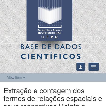
BASE DE DADOS
CIENTÍFICOS
Toggle
navigati
View Item
Extração e contagem dos
termos de relações espaciais e
seus respectivos Relata e