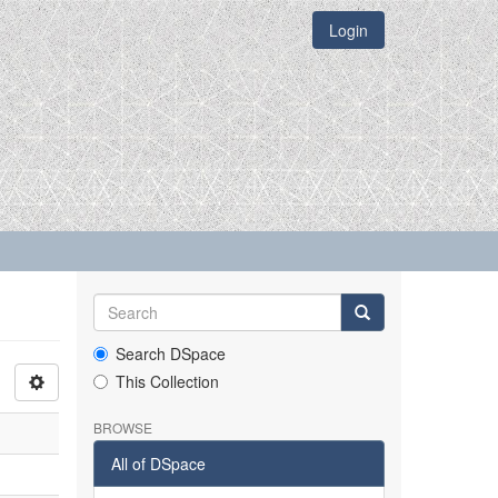
Login
Search DSpace
This Collection
BROWSE
All of DSpace