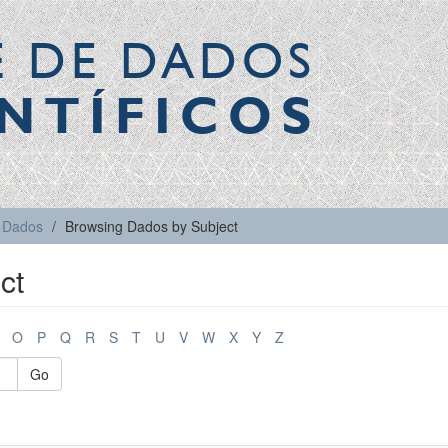
E DE DADOS
NTÍFICOS
Dados
Browsing Dados by Subject
ct
O
P
Q
R
S
T
U
V
W
X
Y
Z
Go