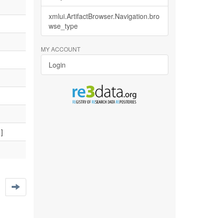
xmlui.ArtifactBrowser.Navigation.bro
wse_type
MY ACCOUNT
Login
]