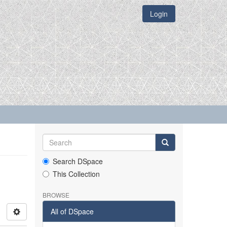
Login
Search DSpace
This Collection
BROWSE
All of DSpace