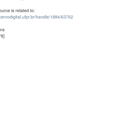
ource is related to:
acervodigital.ufpr.br/handle/1884/63762
ons
78]