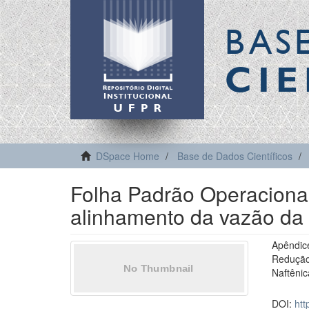
BAS
CIE
DSpace Home
Base de Dados Científicos
Folha Padrão Operacional
alinhamento da vazão da r
Apêndic
Redução
Naftênic
DOI:
htt