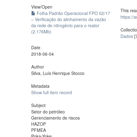
View/
Open
This res
Folha Padrão Operacional FPO 02/17
https://
– Verificação do alinhamento da vazão
da rede de nitrogênio para o reator
Collecti
(2.176Mb)
Dados
[
Date
2018-06-04
Author
Silva, Luís Henrique Stocco
Metadata
Show full item record
Subject
Setor do petróleo
Gerenciamento de riscos
HAZOP
PFMEA
Poka-Yoke