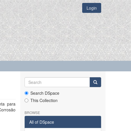
Login
Search DSpace
This Collection
nta para
Corrosão
BROWSE
All of DSpace