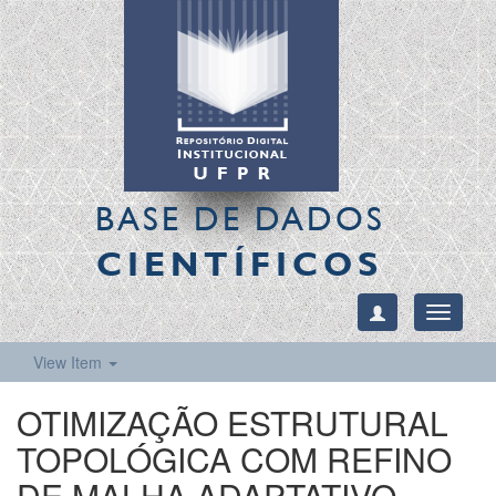
BASE DE DADOS
CIENTÍFICOS
Toggle
navigati
View Item
OTIMIZAÇÃO ESTRUTURAL
TOPOLÓGICA COM REFINO
DE MALHA ADAPTATIVO