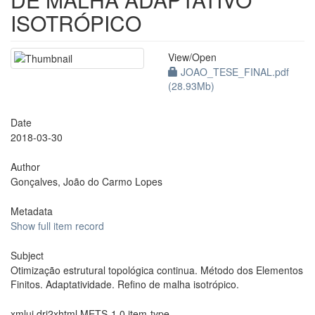
ISOTRÓPICO
View/
Open
JOAO_TESE_FINAL.pdf
(28.93Mb)
Date
2018-03-30
Author
Gonçalves, João do Carmo Lopes
Metadata
Show full item record
Subject
Otimização estrutural topológica continua. Método dos Elementos
Finitos. Adaptatividade. Refino de malha isotrópico.
xmlui.dri2xhtml.METS-1.0.item-type