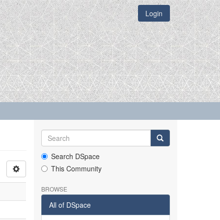
Login
Search DSpace
This Community
BROWSE
All of DSpace