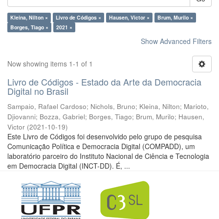
Kleina, Nilton ×
Livro de Códigos ×
Hausen, Victor ×
Brum, Murilo ×
Borges, Tiago ×
2021 ×
Show Advanced Filters
Now showing items 1-1 of 1
Livro de Códigos - Estado da Arte da Democracia
Digital no Brasil
Sampaio, Rafael Cardoso
;
Nichols, Bruno
;
Kleina, Nilton
;
Marioto,
Djiovanni
;
Bozza, Gabriel
;
Borges, Tiago
;
Brum, Murilo
;
Hausen,
Victor
(
2021-10-19
)
Este Livro de Códigos foi desenvolvido pelo grupo de pesquisa
Comunicação Política e Democracia Digital (COMPADD), um
laboratório parceiro do Instituto Nacional de Ciência e Tecnologia
em Democracia Digital (INCT-DD). É, ...