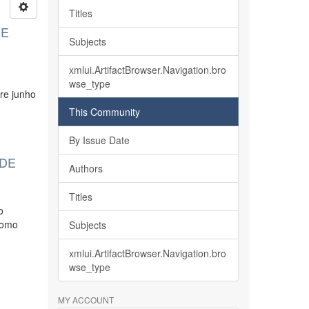
Titles
RE
Subjects
xmlui.ArtifactBrowser.Navigation.bro
o
wse_type
tre junho
This Community
By Issue Date
 DE
Authors
Titles
o
 como
Subjects
xmlui.ArtifactBrowser.Navigation.bro
wse_type
MY ACCOUNT