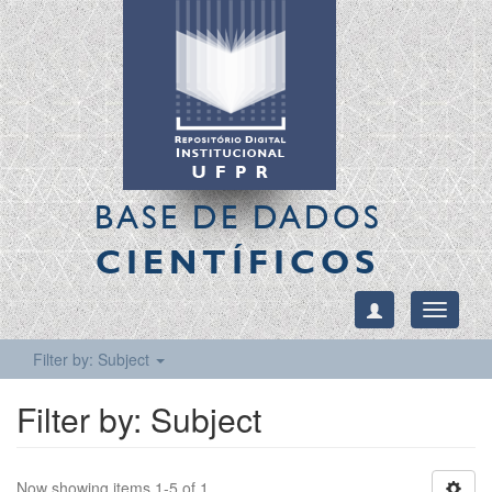
BASE DE DADOS
CIENTÍFICOS
Toggle
navigati
Filter by: Subject
Filter by: Subject
Now showing items 1-5 of 1