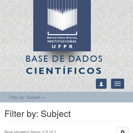
BASE DE DADOS
CIENTÍFICOS
Toggle
navigati
Filter by: Subject
Filter by: Subject
Now showing items 1-5 of 1