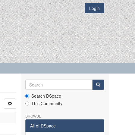
Login
Search DSpace
This Community
BROWSE
All of DSpace