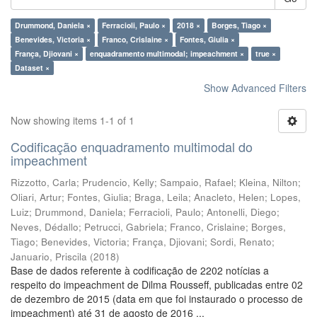
Drummond, Daniela ×
Ferracioli, Paulo ×
2018 ×
Borges, Tiago ×
Benevides, Victoria ×
Franco, Crislaine ×
Fontes, Giulia ×
França, Djiovani ×
enquadramento multimodal; impeachment ×
true ×
Dataset ×
Show Advanced Filters
Now showing items 1-1 of 1
Codificação enquadramento multimodal do
impeachment
Rizzotto, Carla
;
Prudencio, Kelly
;
Sampaio, Rafael
;
Kleina, Nilton
;
Oliari, Artur
;
Fontes, Giulia
;
Braga, Leila
;
Anacleto, Helen
;
Lopes,
Luiz
;
Drummond, Daniela
;
Ferracioli, Paulo
;
Antonelli, Diego
;
Neves, Dédallo
;
Petrucci, Gabriela
;
Franco, Crislaine
;
Borges,
Tiago
;
Benevides, Victoria
;
França, Djiovani
;
Sordi, Renato
;
Januario, Priscila
(
2018
)
Base de dados referente à codificação de 2202 notícias a
respeito do impeachment de Dilma Rousseff, publicadas entre 02
de dezembro de 2015 (data em que foi instaurado o processo de
impeachment) até 31 de agosto de 2016 ...