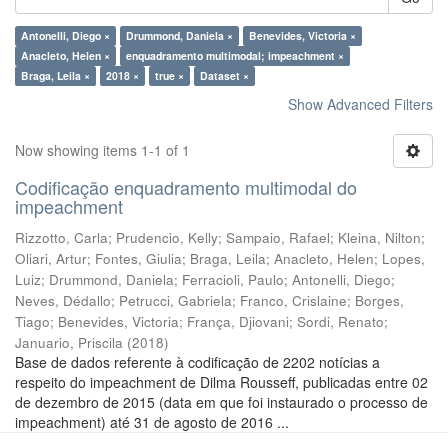
Antonelli, Diego ×
Drummond, Daniela ×
Benevides, Victoria ×
Anacleto, Helen ×
enquadramento multimodal; impeachment ×
Braga, Leila ×
2018 ×
true ×
Dataset ×
Show Advanced Filters
Now showing items 1-1 of 1
Codificação enquadramento multimodal do
impeachment
Rizzotto, Carla
;
Prudencio, Kelly
;
Sampaio, Rafael
;
Kleina, Nilton
;
Oliari, Artur
;
Fontes, Giulia
;
Braga, Leila
;
Anacleto, Helen
;
Lopes,
Luiz
;
Drummond, Daniela
;
Ferracioli, Paulo
;
Antonelli, Diego
;
Neves, Dédallo
;
Petrucci, Gabriela
;
Franco, Crislaine
;
Borges,
Tiago
;
Benevides, Victoria
;
França, Djiovani
;
Sordi, Renato
;
Januario, Priscila
(
2018
)
Base de dados referente à codificação de 2202 notícias a
respeito do impeachment de Dilma Rousseff, publicadas entre 02
de dezembro de 2015 (data em que foi instaurado o processo de
impeachment) até 31 de agosto de 2016 ...